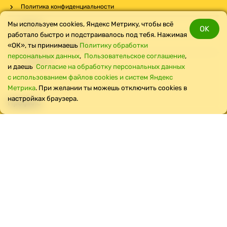
Политика конфиденциальности
Мы используем cookies, Яндекс Метрику, чтобы всё
Оплата
OK
работало быстро и подстраивалось под тебя. Нажимая
Доставка и самовывоз
«ОК», ты принимаешь
Политику обработки
персональных данных
,
Пользовательское соглашение
,
Реквизиты
и даешь
Cогласие на обработку персональных данных
с использованием файлов cookies и систем Яндекс
Метрика
. При желании ты можешь отключить cookies в
настройках браузера.
Профиль
Вход
Регистрация
Обратная связь
Мы в соцсетях